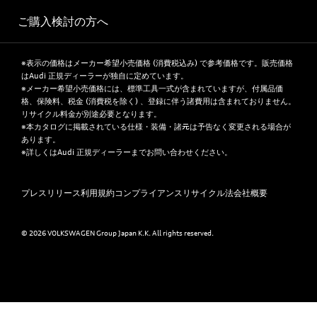
ご購入検討の方へ
※表示の価格はメーカー希望小売価格 (消費税込み) で参考価格です。販売価格
はAudi 正規ディーラーが独自に定めています。
※メーカー希望小売価格には、標準工具一式が含まれていますが、付属品価
格、保険料、税金 (消費税を除く) 、登録に伴う諸費用は含まれておりません。
リサイクル料金が別途必要となります。
※本カタログに掲載されている仕様・装備・諸元は予告なく変更される場合が
あります。
※詳しくはAudi 正規ディーラーまでお問い合わせください。
プレスリリース
利用規約
コンプライアンス
リサイクル法
会社概要
© 2026 VOLKSWAGEN Group Japan K.K. All rights reserved.