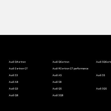
Audi Q4 e-tron
Audi Q6 e-tron
Audi SQ6 e-t
Audi S e-tron GT
Audi RS e-tron GT performance
Audi S3
Audi A5
Audi S5
Audi A8
Audi S8
Audi Q3
Audi Q5
Audi SQ5
Audi Q8
Audi SQ8