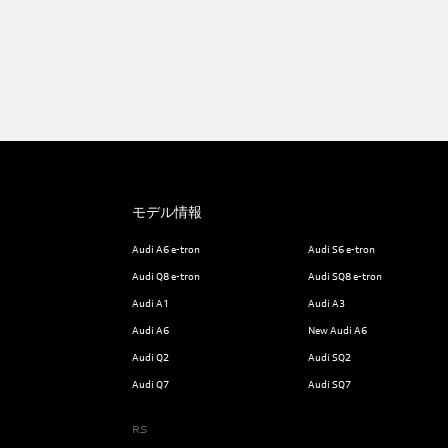
モデル情報
Audi A6 e-tron
Audi S6 e-tron
Audi Q8 e-tron
Audi SQ8 e-tron
Audi A1
Audi A3
Audi A6
New Audi A6
Audi Q2
Audi SQ2
Audi Q7
Audi SQ7
RS