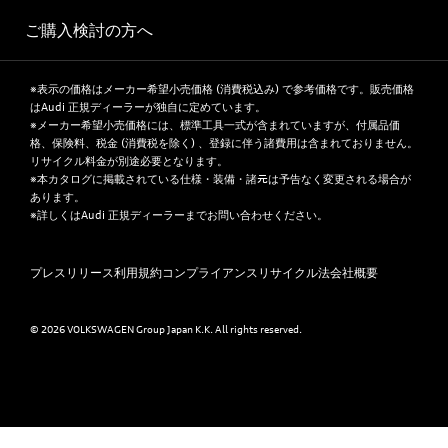
ご購入検討の方へ
※表示の価格はメーカー希望小売価格 (消費税込み) で参考価格です。販売価格
はAudi 正規ディーラーが独自に定めています。
※メーカー希望小売価格には、標準工具一式が含まれていますが、付属品価
格、保険料、税金 (消費税を除く) 、登録に伴う諸費用は含まれておりません。
リサイクル料金が別途必要となります。
※本カタログに掲載されている仕様・装備・諸元は予告なく変更される場合が
あります。
※詳しくはAudi 正規ディーラーまでお問い合わせください。
プレスリリース
利用規約
コンプライアンス
リサイクル法
会社概要
© 2026 VOLKSWAGEN Group Japan K.K. All rights reserved.