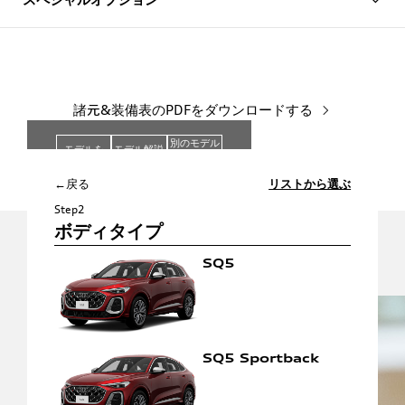
諸元&装備表のPDFをダウンロードする
別のモデル
モデルを
モデル解説
と
選び直す
を見る
比較する
←戻る
リストから選ぶ
Step2
ボディタイプ
SQ5
関連リンク
SQ5
Sportback