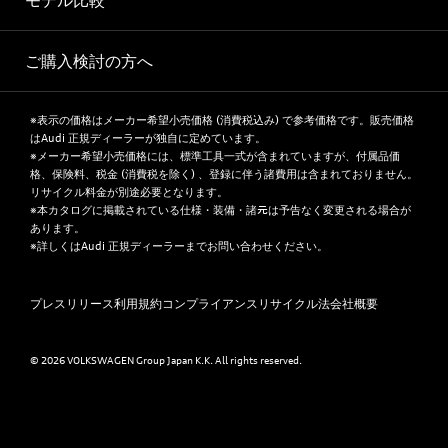
モデル比較
ご購入検討の方へ
※表示の価格はメーカー希望小売価格 (消費税込み) で参考価格です。販売価格
はAudi 正規ディーラーが独自に定めています。
※メーカー希望小売価格には、標準工具一式が含まれていますが、付属品価
格、保険料、税金 (消費税を除く) 、登録に伴う諸費用は含まれておりません。
リサイクル料金が別途必要となります。
※本カタログに掲載されている仕様・装備・諸元は予告なく変更される場合が
あります。
※詳しくはAudi 正規ディーラーまでお問い合わせください。
プレスリリース
利用規約
コンプライアンス
リサイクル法
会社概要
© 2026 VOLKSWAGEN Group Japan K.K. All rights reserved.