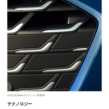
Audi S3 Sedan [オプション装着車]
Audi
テクノロジー