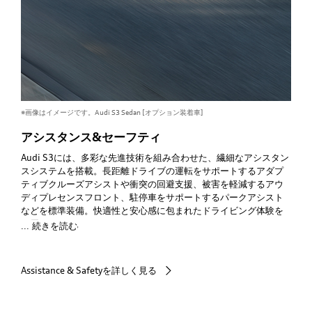
※画像はイメージです。Audi S3 Sedan [オプション装着車]
アシスタンス&セーフティ
Audi
S3には、多彩な先進技術を組み合わせた、繊細なアシスタン
スシステムを搭載。長距離ドライブの運転をサポートするアダプ
ティブクルーズアシストや衝突の回避支援、被害を軽減するアウ
ディプレセンスフロント、駐停車をサポートするパークアシスト
などを標準装備。快適性と安心感に包まれたドライビング体験を
お届けします。
... 続きを読む
Assistance & Safetyを詳しく見る