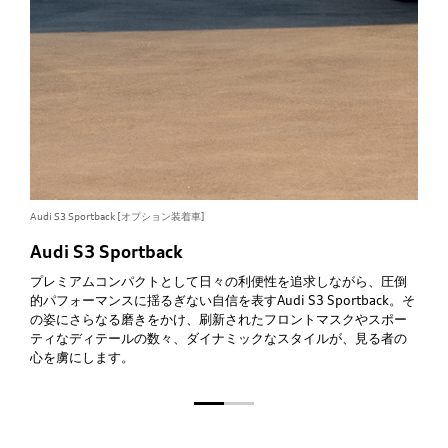
Audi S3 Sportback [オプション装着車]
Audi
Audi
S3
Sportback
プレミアムコンパクトとして日々の利便性を追求しながら、圧倒
的パフォーマンスに揺るぎない自信を表す
Audi
S3
Sportback
。そ
の姿にさらなる磨きをかけ、刷新されたフロントマスクやスポー
ティなディテールの数々、ダイナミックなスタイルが、見る者の
心を虜にします。