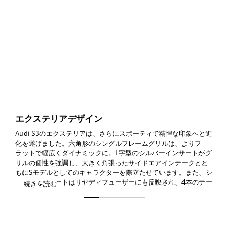
Audi
エクステリアデザイン
Audi
S3のエクステリアは、さらにスポーティで精悍な印象へと進
化を遂げました。六角形のシングルフレームグリルは、よりフ
ラットで幅広くダイナミックに。L字型のシルバーインサートがグ
リルの個性を強調し、大きく角張ったサイドエアインテークとと
もにSモデルとしてのキャラクターを際立たせています。また、シ
ルバーインサートはリヤディフューザーにも反映され、4本のテー
... 続きを読む
ルパイプとあいまってアグレッシブな表情のリヤエンドを作り上
げます。