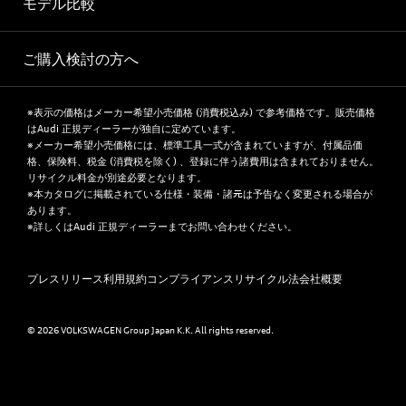
モデル比較
ご購入検討の方へ
※表示の価格はメーカー希望小売価格 (消費税込み) で参考価格です。販売価格
はAudi 正規ディーラーが独自に定めています。
※メーカー希望小売価格には、標準工具一式が含まれていますが、付属品価
格、保険料、税金 (消費税を除く) 、登録に伴う諸費用は含まれておりません。
リサイクル料金が別途必要となります。
※本カタログに掲載されている仕様・装備・諸元は予告なく変更される場合が
あります。
※詳しくはAudi 正規ディーラーまでお問い合わせください。
プレスリリース
利用規約
コンプライアンス
リサイクル法
会社概要
© 2026 VOLKSWAGEN Group Japan K.K. All rights reserved.