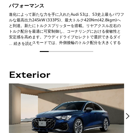
パフォーマンス
進化によって新たな力を手に入れた
Audi
S3は、S3史上最もパワフ
ルな最高出力245kW (333PS)、最大トルク420Nm(42.8kgm)へ
と到達。新たにトルクスプリッターを搭載。リヤアクスル左右の
トルク配分を最適に可変制御し、コーナリングにおける俊敏性と
安定感を高めます。アウディドライブセレクトで選択できるダイ
ナミックプラスモードでは、外側後輪のトルク配分を大きくする
... 続きを読む
ことで車両をオーバーステア傾向にし、さらなる機敏なハンドリ
ングを実現。敏捷性に優れたダイナミクス溢れる走りをお愉しみ
いただけます。
Exterior