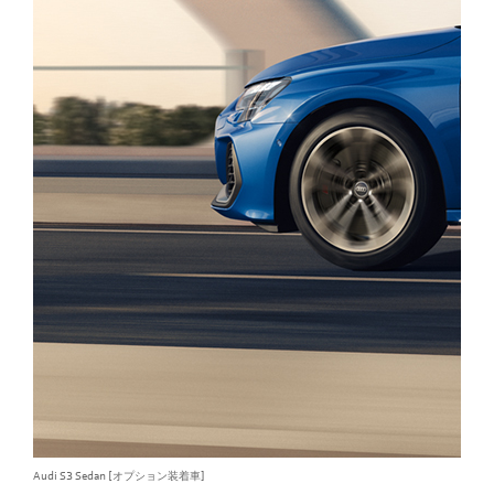
Audi S3 Sedan [オプション装着車]
Audi