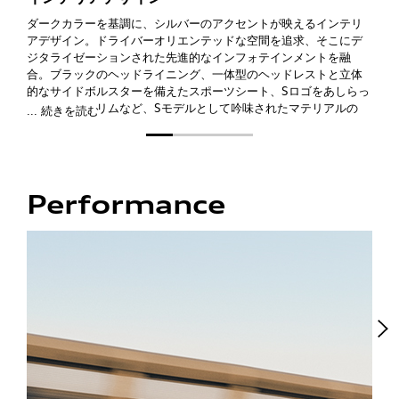
ダークカラーを基調に、シルバーのアクセントが映えるインテリ
アデザイン。ドライバーオリエンテッドな空間を追求、そこにデ
ジタライゼーションされた先進的なインフォテインメントを融
合。ブラックのヘッドライニング、一体型のヘッドレストと立体
的なサイドボルスターを備えたスポーツシート、Sロゴをあしらっ
たドアシルトリムなど、Sモデルとして吟味されたマテリアルの
... 続きを読む
数々が、走りへの期待を自然と高めます。
Performance