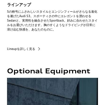
ラインアップ
Sの称号にふさわしいスタイルとエンジンフィールがさらなる進化
を遂げた
Audi
S3。スポーティさの中にエレガントを漂わせる
Sedan
と、実用性を融合させた
Sportback
。好みに合わせたスタイ
ルをお選びいただけます。胸のすくようなドライビングが日常に
溶け込む快感を、あなたのものに。
Lineupを詳しく見る
Optional Equipment