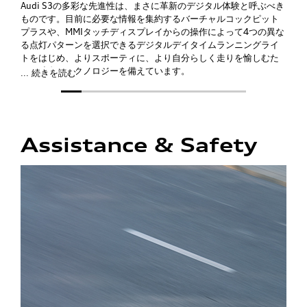
Audi
S3の多彩な先進性は、まさに革新のデジタル体験と呼ぶべき
ものです。目前に必要な情報を集約するバーチャルコックピット
プラスや、MMIタッチディスプレイからの操作によって4つの異な
る点灯パターンを選択できるデジタルデイタイムランニングライ
トをはじめ、よりスポーティに、より自分らしく走りを愉しむた
めの独自のテクノロジーを備えています。
... 続きを読む
Assistance & Safety