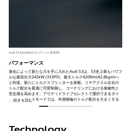
Audi S3 Sportback [オプション装着車]
パフォーマンス
進化によって新たな力を手に入れた
Audi
S3は、S3史上最もパワフ
ルな最高出力245kW (333PS)、最大トルク420Nm(42.8kgm)へ
と到達。新たにトルクスプリッターを搭載。リヤアクスル左右の
トルク配分を最適に可変制御し、コーナリングにおける俊敏性と
安定感を高めます。アウディドライブセレクトで選択できるダイ
ナミックプラスモードでは、外側後輪のトルク配分を大きくする
... 続きを読む
ことで車両をオーバーステア傾向にし、さらなる機敏なハンドリ
ングを実現。敏捷性に優れたダイナミクス溢れる走りをお愉しみ
いただけます。
Technology