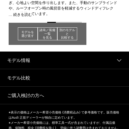
ぎ、心地よい空間を作り出します。また、手動のサンブラインド
や、ルーフオープン時の風切音を軽減するウィンドディフレク
ターも搭載しています。
... 続きを読む
○オプション
全ラインアップ
諸元／装備
別のモデル
モデルを
一覧
と
選び直す
を見る
比較する
モデル情報
モデル比較
ご購入検討の方へ
※表示の価格はメーカー希望小売価格 (消費税込み) で参考価格です。販売価格
はAudi 正規ディーラーが独自に定めています。
※メーカー希望小売価格には、標準工具一式が含まれていますが、付属品価
格、保険料、税金 (消費税を除く) 、登録に伴う諸費用は含まれておりません。