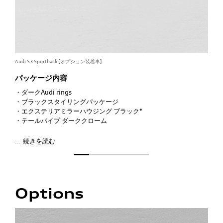
Audi S3 Sportback [オプション装着車]
Audi
パッケージ内容
フ
・ダーク
Audi
rings
・ブラックスタイリングパッケージ
・エクステリアミラーハウジング ブラック*
・テールパイプ ダーククローム
○オプション
... 続きを読む
全ラインアップ
* ボディカラーミトスブラック メタリック選択時はボディ同色。
Options