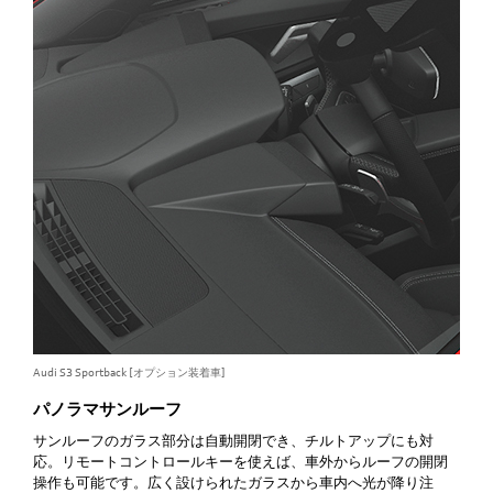
Audi S3 Sportback [オプション装着車]
Audi
パノラマサンルーフ
サンルーフのガラス部分は自動開閉でき、チルトアップにも対
応。リモートコントロールキーを使えば、車外からルーフの開閉
操作も可能です。広く設けられたガラスから車内へ光が降り注